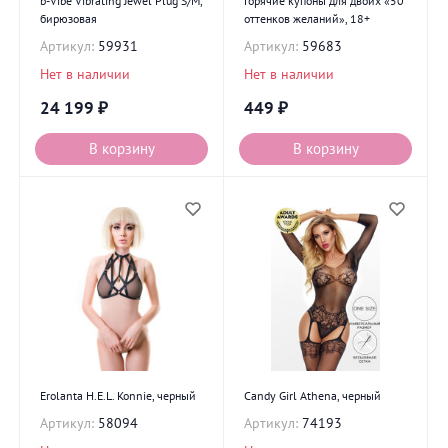
b-Vibe Vibrating Jewel Plug S/M,
Горячие купоны для двоих «50
бирюзовая
оттенков желаний», 18+
Артикул:
59931
Артикул:
59683
Нет в наличии
Нет в наличии
24 199
₽
449
₽
В корзину
В корзину
Erolanta H.E.L. Konnie, черный
Candy Girl Athena, черный
Артикул:
58094
Артикул:
74193