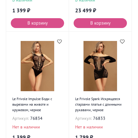
1 399
₽
23 499
₽
В корзину
В корзину
Le Frivole Impulse Боди с
Le Frivole Spark Искрящееся
вырезами на животе и
старзами платье с длинными
кружевом, черное
рукавами, черное
Артикул:
76834
Артикул:
76833
Нет в наличии
Нет в наличии
1 399
₽
1 799
₽