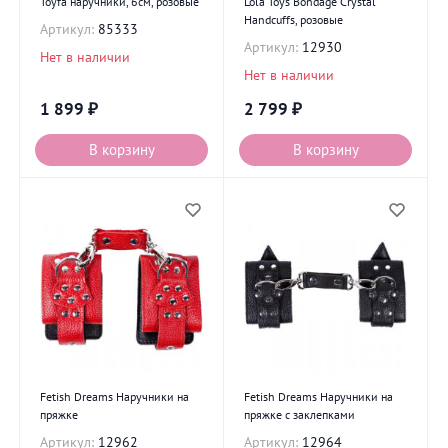
Toyfa наручники, 6см, розовые
Lola Toys Bondage Crystal
Handcuffs, розовые
Артикул:
85333
Артикул:
12930
Нет в наличии
Нет в наличии
1 899
₽
2 799
₽
В корзину
В корзину
Fetish Dreams Наручники на
Fetish Dreams Наручники на
пряжке
пряжке с заклепками
Артикул:
12962
Артикул:
12964