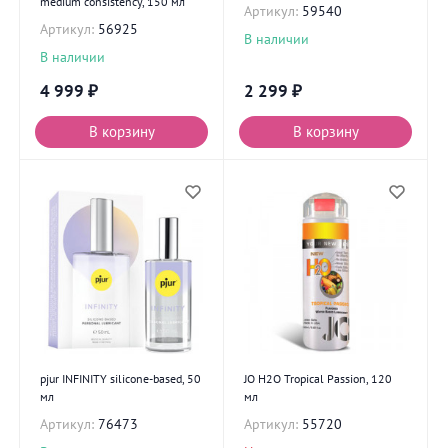
medium consistency, 150 мл
Артикул:
59540
Артикул:
56925
В наличии
В наличии
4 999
₽
2 299
₽
В корзину
В корзину
pjur INFINITY silicone-based, 50
JO H2O Tropical Passion, 120
мл
мл
Артикул:
76473
Артикул:
55720