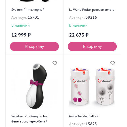
Svakom Primo, черный
Le Wand Petite, розовое золото
Артикул:
15701
Артикул:
39216
В наличии
В наличии
12 999
₽
22 673
₽
В корзину
В корзину
Satisfyer Pro Penguin Next
Gvibe Geisha Balls 2
Generation, черно-белый
Артикул:
15825