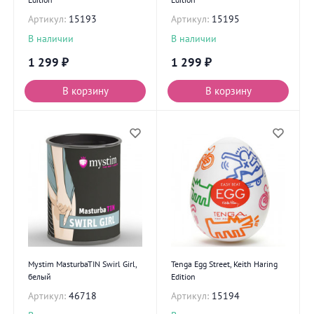
Артикул:
15193
Артикул:
15195
В наличии
В наличии
1 299
₽
1 299
₽
В корзину
В корзину
Mystim MasturbaTIN Swirl Girl,
Tenga Egg Street, Keith Haring
белый
Edition
Артикул:
46718
Артикул:
15194