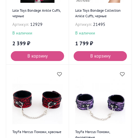
Lola Toys Bondage Ankle Cuffs,
Lola Toys Bondage Collection
черные
Ankle Cuffs, черные
Артикул:
12929
Артикул:
21495
В наличии
В наличии
2 399
₽
1 799
₽
В корзину
В корзину
ToyFa Marcus Поножи, красные
ToyFa Marcus Поножи,
фиолетовые