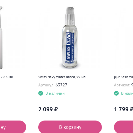
 29.5 мл
Swiss Navy Water Based, 59 мл
pjur Basic W
Артикул:
63727
Артикул:
В наличии
В нал
2 099
₽
1 799
ину
В корзину