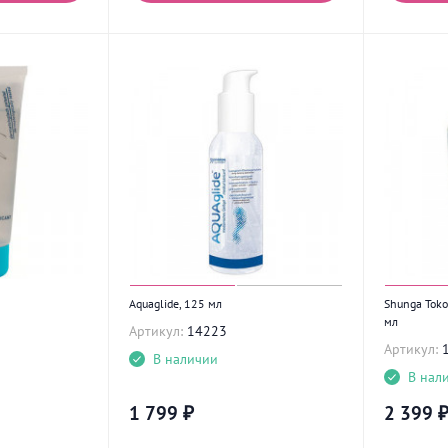
Aquaglide, 125 мл
Shunga Tok
мл
Артикул:
14223
Артикул:
В наличии
В нал
1 799
₽
2 399