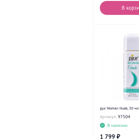
В корз
pjur Woman Nude, 30 мл
Артикул:
97504
В наличии
1 799
₽