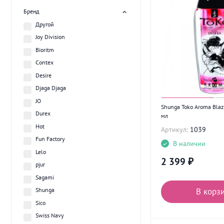
Бренд
Другой
Joy Division
Bioritm
Contex
Desire
Djaga Djaga
JO
Shunga Toko Aroma Blazi
Durex
мл
Hot
Артикул:
1039
Fun Factory
В наличии
Lelo
2 399
₽
pjur
Sagami
Shunga
В корз
Sico
Swiss Navy