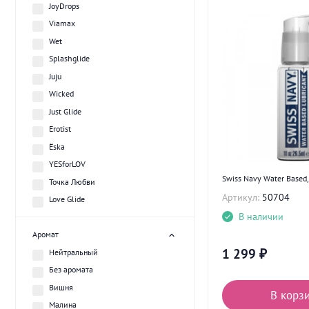
JoyDrops
Viamax
Wet
Splashglide
Juju
Wicked
Just Glide
Erotist
Ёska
YESforLOV
Swiss Navy Water Based,
Точка Любви
Артикул:
50704
Love Glide
В наличии
Аромат
1 299
₽
Нейтральный
Без аромата
Вишня
В корз
Малина