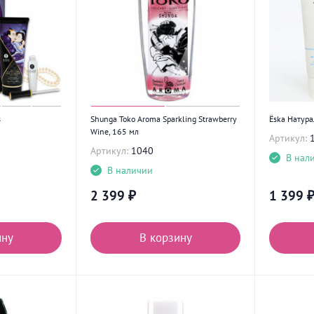
s
Shunga Toko Aroma Sparkling Strawberry
Ёska Натура
Wine, 165 мл
Артикул:
Артикул:
1040
В нал
В наличии
2 399
₽
1 399
ину
В корзину