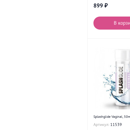
899
₽
В корз
Splashglide Vaginal, 50
Артикул:
11539