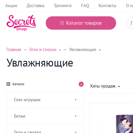
Акции
Доставка
Тренинги
FAQ
Контакты
О н
Каталог товаров
Главная
Гели и смазки
Увлажняющие
Увлажняющие
Каталог
Хиты продаж
Секс-игрушки
Белье
Гели и смазки