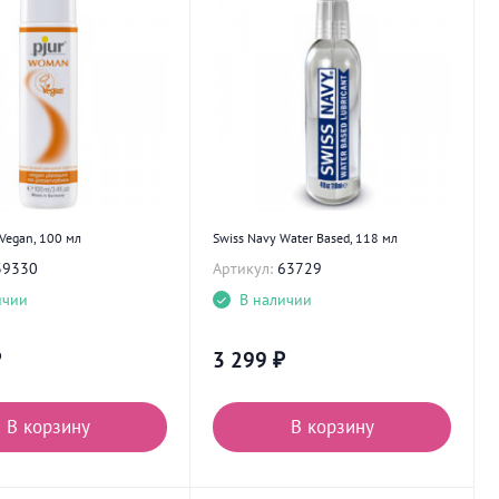
Vegan, 100 мл
Swiss Navy Water Based, 118 мл
39330
Артикул:
63729
ичии
В наличии
₽
3 299
₽
В корзину
В корзину