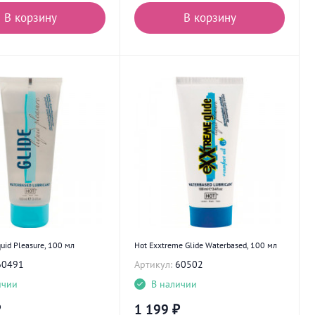
В корзину
В корзину
quid Pleasure, 100 мл
Hot Exxtreme Glide Waterbased, 100 мл
60491
Артикул:
60502
ичии
В наличии
₽
1 199
₽