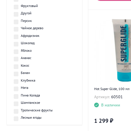
Фруктовый
Другой
Персик
Чайное дерево
Афродизиак
Шоколад
Яблоко
Ананас
Кокос
Банан
Клубника
Мята
Hot Super Glide, 100 мл
Пина Колада
Артикул:
60501
Шампанское
В наличии
Тропические фрукты
Лесные ягоды
1 299
₽