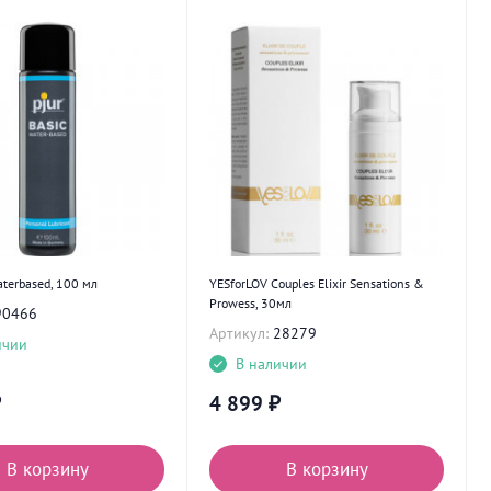
aterbased, 100 мл
YESforLOV Couples Elixir Sensations &
Prowess, 30мл
90466
Артикул:
28279
ичии
В наличии
₽
4 899
₽
В корзину
В корзину