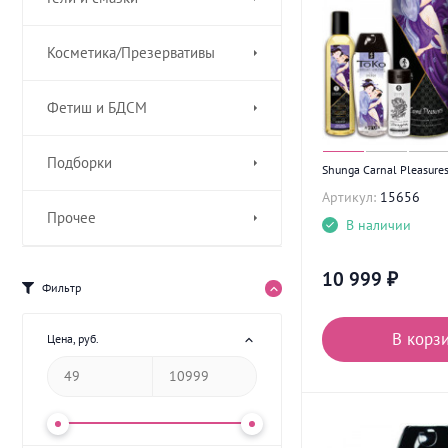
Косметика/Презервативы
Фетиш и БДСМ
Подборки
Shunga Carnal Pleasure
Артикул:
15656
Прочее
В наличии
10 999
₽
Фильтр
В корз
Цена
, руб.