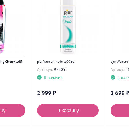
ng Cherry, 165
pjur Woman Nude, 100 мл
pjur Woman 
Артикул:
97505
Артикул:
В наличии
В нал
2 999
₽
2 699
ину
В корзину