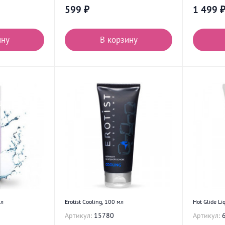
599
₽
1 499
ину
В корзину
мл
Erotist Cooling, 100 мл
Hot Glide Li
Артикул:
15780
Артикул: