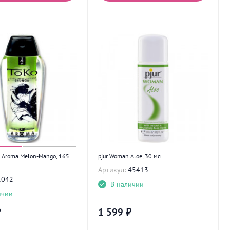
o Aroma Melon-Mango, 165
pjur Woman Aloe, 30 мл
Артикул:
45413
1042
В наличии
ичии
₽
1 599
₽