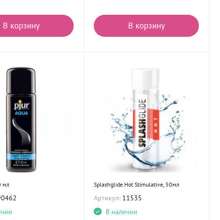
В корзину
В корзину
0 мл
Splashglide Hot Stimulative, 50мл
90462
Артикул:
11535
ичии
В наличии