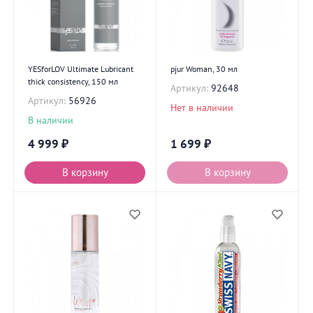
YESforLOV Ultimate Lubricant
pjur Woman, 30 мл
thick consistency, 150 мл
Артикул:
92648
Артикул:
56926
Нет в наличии
В наличии
4 999
₽
1 699
₽
В корзину
В корзину