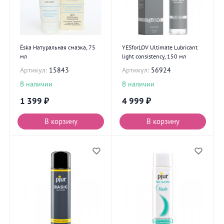
Ёska Натуральная смазка, 75
YESforLOV Ultimate Lubricant
мл
light consistency, 150 мл
Артикул:
15843
Артикул:
56924
В наличии
В наличии
1 399
₽
4 999
₽
В корзину
В корзину