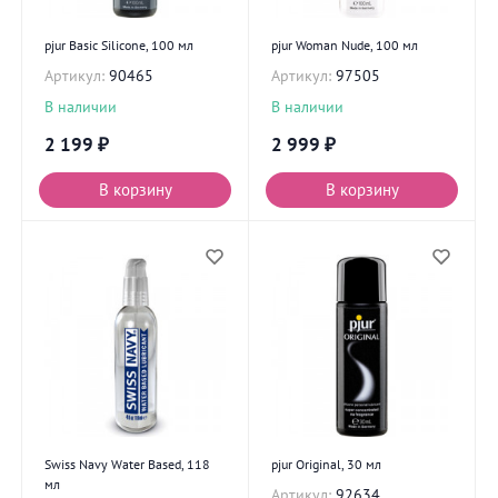
pjur Basic Silicone, 100 мл
pjur Woman Nude, 100 мл
Артикул:
90465
Артикул:
97505
В наличии
В наличии
2 199
₽
2 999
₽
В корзину
В корзину
Swiss Navy Water Based, 118
pjur Original, 30 мл
мл
Артикул:
92634