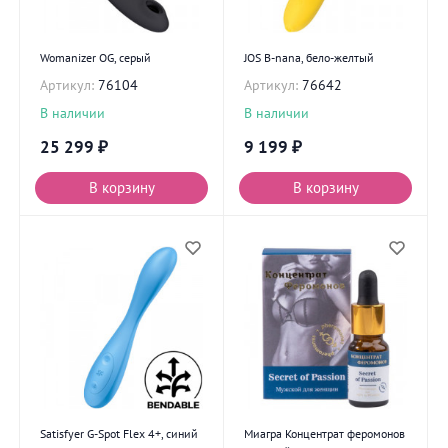
Womanizer OG, серый
JOS B-nana, бело-желтый
Артикул:
76104
Артикул:
76642
В наличии
В наличии
25 299
₽
9 199
₽
В корзину
В корзину
Satisfyer G-Spot Flex 4+, синий
Миагра Концентрат феромонов