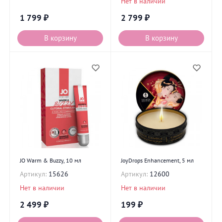
Нет в наличии
1 799
₽
2 799
₽
В корзину
В корзину
JO Warm & Buzzy, 10 мл
JoyDrops Enhancement, 5 мл
Артикул:
15626
Артикул:
12600
Нет в наличии
Нет в наличии
2 499
₽
199
₽