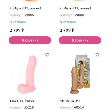
Art-Style №22, телесный
Art-Style №28, телесный
Артикул:
39086
Артикул:
39088
В наличии
В наличии
2 799
₽
2 799
₽
В корзину
В корзину
Baile Slick Pleasure
Mif Phallus № 4
Артикул:
35218
Артикул:
60514