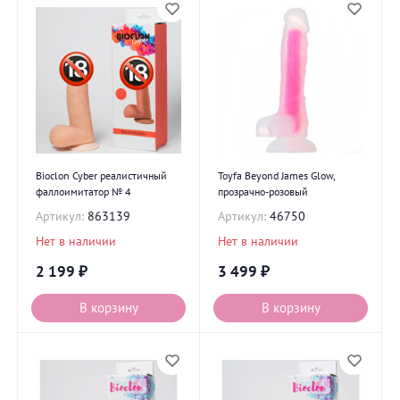
Bioclon Cyber реалистичный
Toyfa Beyond James Glow,
фаллоимитатор № 4
прозрачно-розовый
Артикул:
863139
Артикул:
46750
Нет в наличии
Нет в наличии
2 199
₽
3 499
₽
В корзину
В корзину